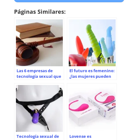
Páginas Similares:
Las 6 empresas de
El futuro es femenino:
tecnología sexual que
¿las mujeres pueden
enfrentan demandas
salvar la industria de
por infracción de
la tecnología sexual?
patentes
Tecnología sexual de
Lovense es