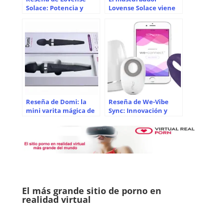
Solace: Potencia y
Lovense Solace viene
rendimiento, a un
con un accesorio de
buen precio
mesa y afirma tener
una duración de
batería de 12,5 horas
Reseña de Domi: la
Reseña de We-Vibe
mini varita mágica de
Sync: Innovación y
Lovense es una
potencia en un
potencia que amamos
pequeño paquete
elegante
El más grande sitio de porno en
realidad virtual