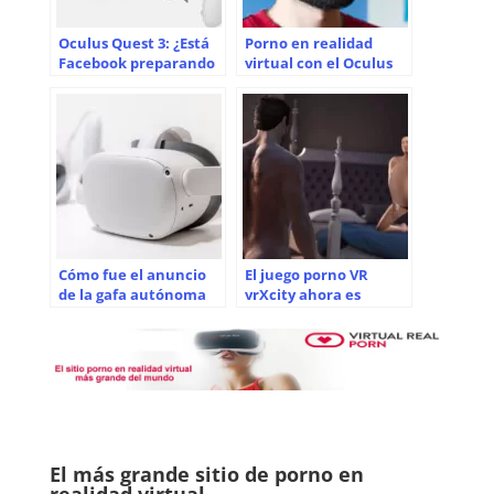
Oculus Quest 3: ¿Está
Porno en realidad
Facebook preparando
virtual con el Oculus
otro rey de las gafas de
Quest 2
VR independientes
para el porno en
realidad virtual?
Cómo fue el anuncio
El juego porno VR
de la gafa autónoma
vrXcity ahora es
Oculus Quest por Mark
compatible con Oculus
Zuckerberg
Quest
El más grande sitio de porno en