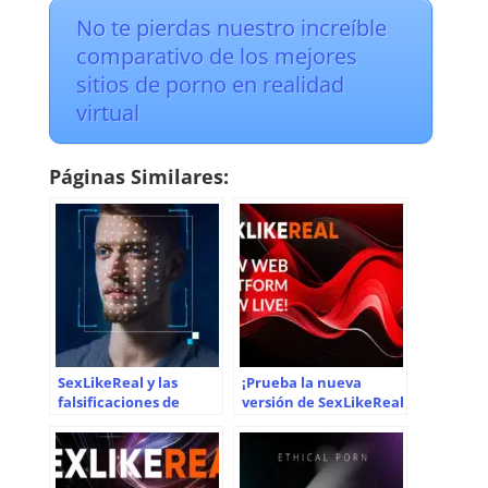
No te pierdas nuestro increíble
comparativo de los mejores
sitios de porno en realidad
virtual
Páginas Similares:
SexLikeReal y las
¡Prueba la nueva
falsificaciones de
versión de SexLikeReal
inteligencia artificial:
ahora!
aclarando el
panorama