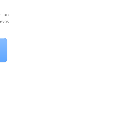
r un
uevos