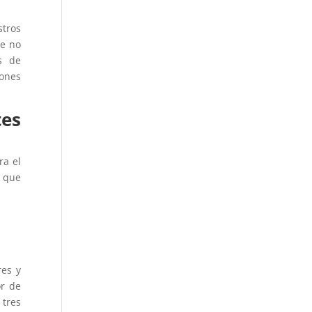
stros
ue no
s de
iones
tes
ra el
s que
res y
or de
 tres