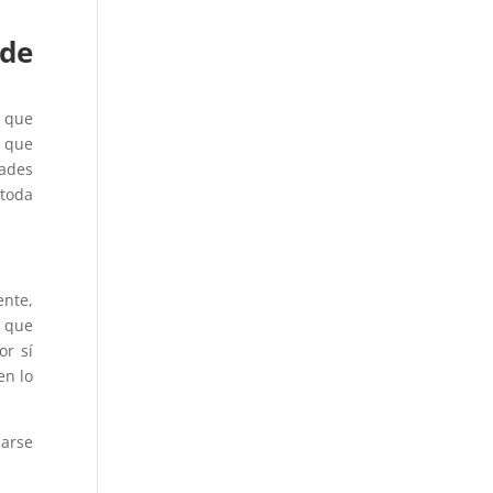
 de
s que
s que
tades
 toda
ente,
a que
or sí
en lo
barse