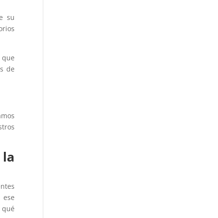
e su
orios
s que
as de
íamos
stros
 la
entes
e ese
y qué