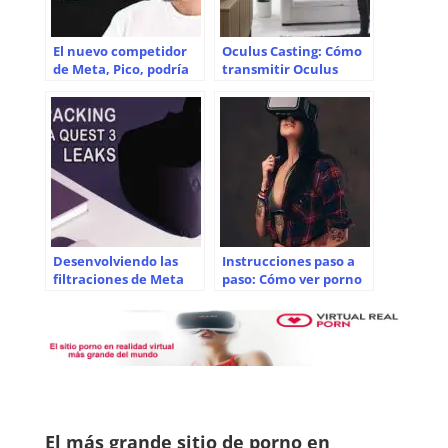
El nuevo competidor
Oculus Casting: Cómo
de Meta, Pico, podría
transmitir Oculus
llamar aún más la
Quest y Meta Quest 2 a
atención sobre el
tu televisor
mundo de la
pornografía con
realidad virtual
Desenvolviendo las
Instrucciones paso a
filtraciones de Meta
paso: Cómo ver porno
Quest 3
de VR en el Oculus
Quest y Meta Quest 2
El más grande sitio de porno en