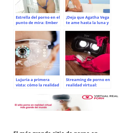
Estrella del porno en el
¡Deja que Agatha Vega
punto de mira: Ember
te ame hasta la luna y
Snow
más allá en realidad
virtual!
Lujuria a primera
Streaming de porno en
vista: cómo la realidad
realidad virtual:
virtual, la realidad
¿Cómo funciona?
aumentada y la
resonancia magnética
podrían ser la próxima
gran novedad del sexo